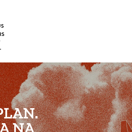
US
RS
Y
T
PLAN.
A NA