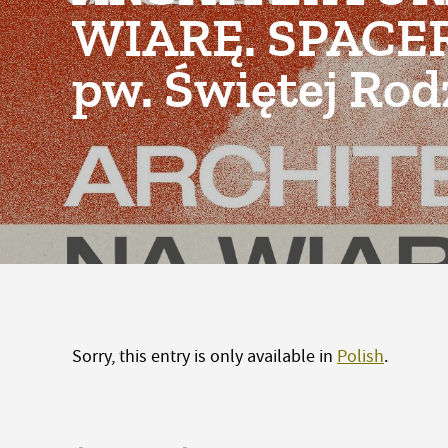
WIARĘ. SPACER:
pw. Świętej Rod
Sorry, this entry is only available in
Polish
.