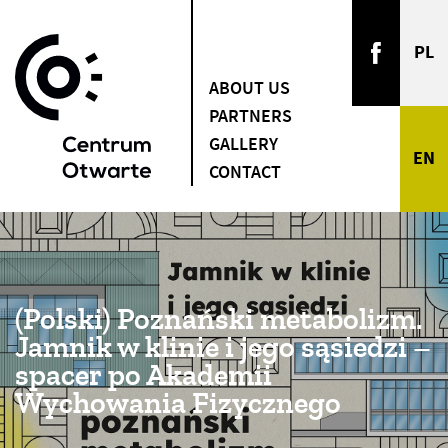
ABOUT US
PARTNERS
GALLERY
CONTACT
(Polski) Poznański metabolizm.
Jamnik w klinie i jego sąsiedzi –
spacer po Akademii
Wychowania Fizycznego