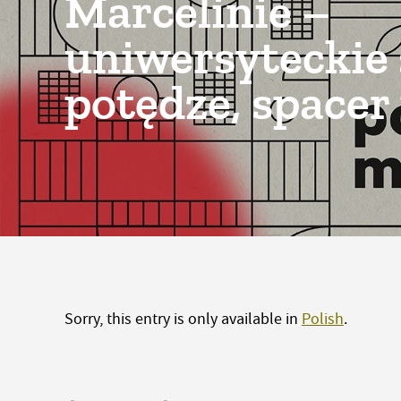
Marcelinie –
uniwersyteckie 
potędze, spacer
Sorry, this entry is only available in
Polish
.