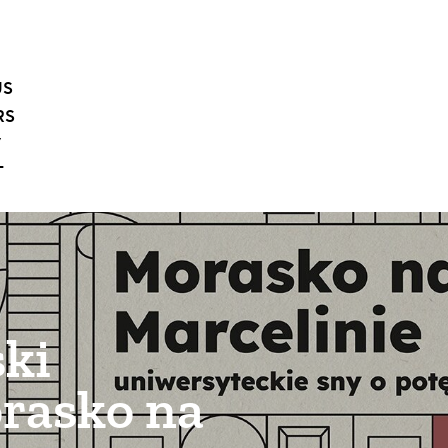
US
RS
Y
T
ski
rasko na