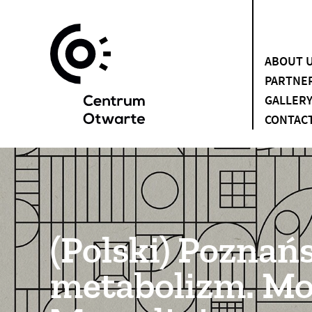
ABOUT 
PARTNE
GALLER
CONTAC
(Polski) Poznań
metabolizm. Mo