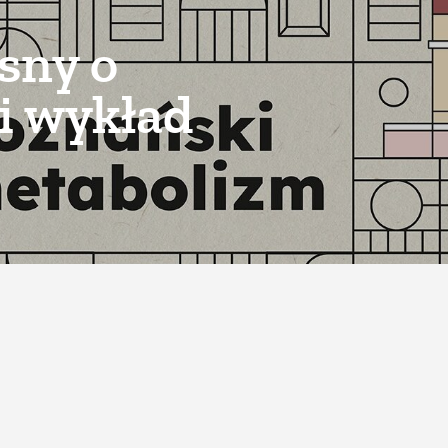
sny o
 i wykład